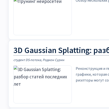
Обзор нескольких р
3D Gaussian Splatting: ра
студент DS-потока, Родион Сурин
Реконструкция и г
графики, которая 
риэлторы могут со
деталях еще не с
быстро переносить