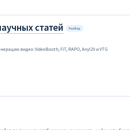
научных статей
Разбор
нерацию видео: VideoBooth, FiT, RAPO, AnyI2V и VTG