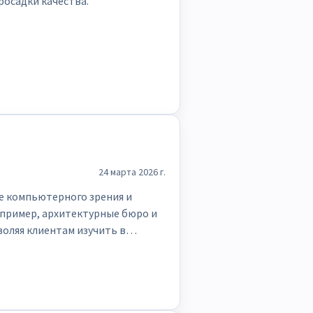
росадки качества.
24 марта 2026 г.
е компьютерного зрения и
апример, архитектурные бюро и
оляя клиентам изучить в
получают возможность крайне
 работы 3D-художников.