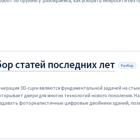
абот по прунингу: разбираемся, как ускорять нейросети без п
збор статей последних лет
Разбор
енерация 3D-сцен являются фундаментальной задачей на стык
открывает двери для многих технологий нового поколения. Н
здавать фотореалистичные цифровые двойники зданий, позв
уществующее помещение. Разработчики игр и VR-приложений 
 реальные объекты в виртуальный мир, экономя сотни часов